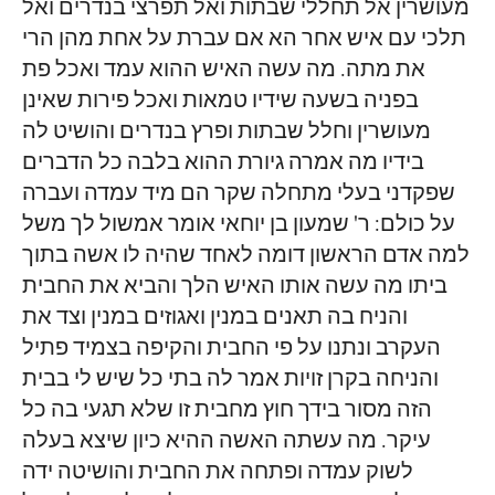
מעושרין אל תחללי שבתות ואל תפרצי בנדרים ואל
Ho
תלכי עם איש אחר הא אם עברת על אחת מהן הרי
את מתה. מה עשה האיש ההוא עמד ואכל פת
Sh
בפניה בשעה שידיו טמאות ואכל פירות שאינן
מעושרין וחלל שבתות ופרץ בנדרים והושיט לה
בידיו מה אמרה גיורת ההוא בלבה כל הדברים
שפקדני בעלי מתחלה שקר הם מיד עמדה ועברה
על כולם: ר' שמעון בן יוחאי אומר אמשול לך משל
למה אדם הראשון דומה לאחד שהיה לו אשה בתוך
ביתו מה עשה אותו האיש הלך והביא את החבית
והניח בה תאנים במנין ואגוזים במנין וצד את
העקרב ונתנו על פי החבית והקיפה בצמיד פתיל
והניחה בקרן זויות אמר לה בתי כל שיש לי בבית
הזה מסור בידך חוץ מחבית זו שלא תגעי בה כל
עיקר. מה עשתה האשה ההיא כיון שיצא בעלה
לשוק עמדה ופתחה את החבית והושיטה ידה