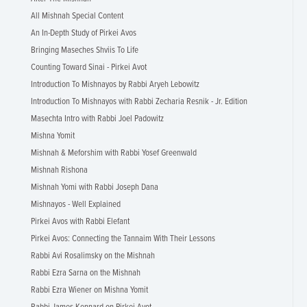
All Mishnah Special Content
An In-Depth Study of Pirkei Avos
Bringing Maseches Shviis To Life
Counting Toward Sinai - Pirkei Avot
Introduction To Mishnayos by Rabbi Aryeh Lebowitz
Introduction To Mishnayos with Rabbi Zecharia Resnik - Jr. Edition
Masechta Intro with Rabbi Joel Padowitz
Mishna Yomit
Mishnah & Meforshim with Rabbi Yosef Greenwald
Mishnah Rishona
Mishnah Yomi with Rabbi Joseph Dana
Mishnayos - Well Explained
Pirkei Avos with Rabbi Elefant
Pirkei Avos: Connecting the Tannaim With Their Lessons
Rabbi Avi Rosalimsky on the Mishnah
Rabbi Ezra Sarna on the Mishnah
Rabbi Ezra Wiener on Mishna Yomit