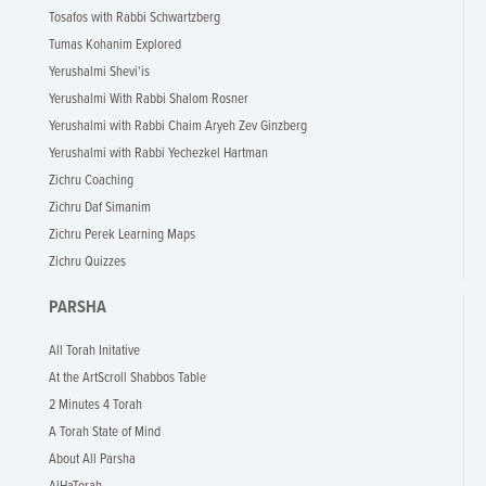
Tosafos with Rabbi Schwartzberg
Tumas Kohanim Explored
Yerushalmi Shevi'is
Yerushalmi With Rabbi Shalom Rosner
Yerushalmi with Rabbi Chaim Aryeh Zev Ginzberg
Yerushalmi with Rabbi Yechezkel Hartman
Zichru Coaching
Zichru Daf Simanim
Zichru Perek Learning Maps
Zichru Quizzes
PARSHA
All Torah Initative
At the ArtScroll Shabbos Table
2 Minutes 4 Torah
A Torah State of Mind
About All Parsha