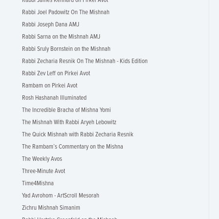
Rabbi James Kennard on Pirkei Avot
Rabbi Joel Padowitz On The Mishnah
Rabbi Joseph Dana AMJ
Rabbi Sarna on the Mishnah AMJ
Rabbi Sruly Bornstein on the Mishnah
Rabbi Zecharia Resnik On The Mishnah - Kids Edition
Rabbi Zev Leff on Pirkei Avot
Rambam on Pirkei Avot
Rosh Hashanah Illuminated
The Incredible Bracha of Mishna Yomi
The Mishnah With Rabbi Aryeh Lebowitz
The Quick Mishnah with Rabbi Zecharia Resnik
The Rambam’s Commentary on the Mishna
The Weekly Avos
Three-Minute Avot
Time4Mishna
Yad Avrohom - ArtScroll Mesorah
Zichru Mishnah Simanim