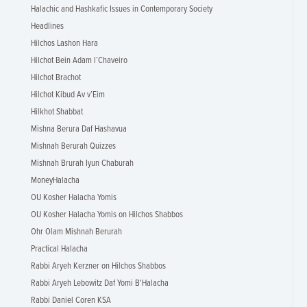
Halachic and Hashkafic Issues in Contemporary Society
Headlines
Hilchos Lashon Hara
Hilchot Bein Adam l’Chaveiro
Hilchot Brachot
Hilchot Kibud Av v’Eim
Hilkhot Shabbat
Mishna Berura Daf Hashavua
Mishnah Berurah Quizzes
Mishnah Brurah Iyun Chaburah
MoneyHalacha
OU Kosher Halacha Yomis
OU Kosher Halacha Yomis on Hilchos Shabbos
Ohr Olam Mishnah Berurah
Practical Halacha
Rabbi Aryeh Kerzner on Hilchos Shabbos
Rabbi Aryeh Lebowitz Daf Yomi B'Halacha
Rabbi Daniel Coren KSA