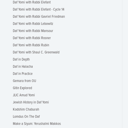
Daf Yomi with Rabbi Elefant
Daf Yomi with Rabbi Elefant - Cycle 14
Daf Yomi with Rabbi Gavriel Friedman
Daf Yomi with Rabbi Lebowitz
Daf Yomi with Rabbi Mansour
Daf Yomi with Rabbi Rosner
Daf Yomi with Rabbi Rubin
Daf Yomi with Shaul C. Greenwald
Daf in Depth
Daf in Halacha
Daf in Practice
Gemara from OU
Gitin Explored
JLIC Amud Yomi
Jewish History in Daf Yomi
Kodshim Chaburah
Lomdus On The Daf
Make a Siyum: Yerushalmi Makkos