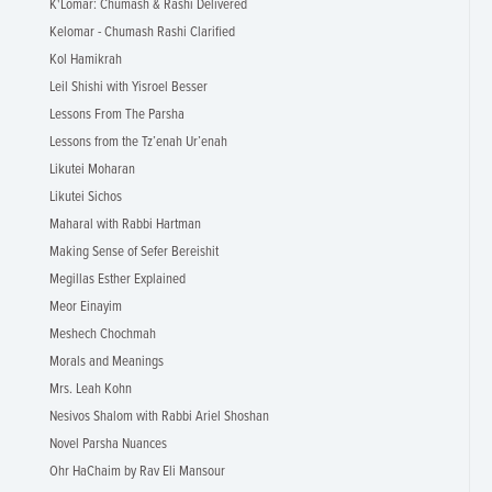
K'Lomar: Chumash & Rashi Delivered
Kelomar - Chumash Rashi Clarified
Kol Hamikrah
Leil Shishi with Yisroel Besser
Lessons From The Parsha
Lessons from the Tz’enah Ur’enah
Likutei Moharan
Likutei Sichos
Maharal with Rabbi Hartman
Making Sense of Sefer Bereishit
Megillas Esther Explained
Meor Einayim
Meshech Chochmah
Morals and Meanings
Mrs. Leah Kohn
Nesivos Shalom with Rabbi Ariel Shoshan
Novel Parsha Nuances
Ohr HaChaim by Rav Eli Mansour