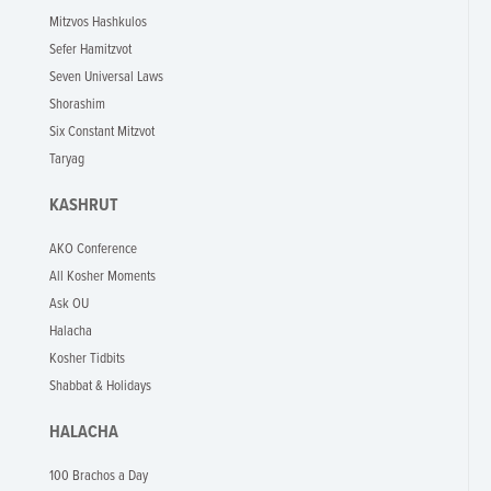
Mitzvos Hashkulos
Sefer Hamitzvot
Seven Universal Laws
Shorashim
Six Constant Mitzvot
Taryag
KASHRUT
AKO Conference
All Kosher Moments
Ask OU
Halacha
Kosher Tidbits
Shabbat & Holidays
HALACHA
100 Brachos a Day