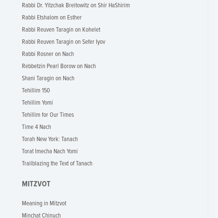
Rabbi Dr. Yitzchak Breitowitz on Shir HaShirim
Rabbi Etshalom on Esther
Rabbi Reuven Taragin on Kohelet
Rabbi Reuven Taragin on Sefer Iyov
Rabbi Rosner on Nach
Rebbetzin Pearl Borow on Nach
Shani Taragin on Nach
Tehillim 150
Tehillim Yomi
Tehillim for Our Times
Time 4 Nach
Torah New York: Tanach
Torat Imecha Nach Yomi
Trailblazing the Text of Tanach
MITZVOT
Meaning in Mitzvot
Minchat Chinuch