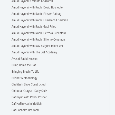
Amud Hayomi 5 Minute Chazarah
Amud Hayomi with Rabbi Dovid Hofstedter
Amud Hayomi with Rabbi Eliezer Ralbag
Amud Hayomi with Rabbi Elimelech Friedman
Amud Hayomi with Rabbi Gabi Fried
Amud Hayomi with Rabbi Hertzka Greenfeld
Amud Hayomi with Rabbi Shlomo Cynamon
Amud Hayomi with Rav Avigdor Miller zt"l
Amud Hayomi with The Daf Academy
Avos d'Rabbi Nosson
Bring Home the Daf
Bringing Eruvin To Life
Brisker Methodology
Chalitzah Shoe Constructed
Chidudai Oraysa - Daily Quiz
Daf Biyun with Rabbi Rosner
Daf HaShavua in Yiddish
Daf Hachaim Daf Yomi