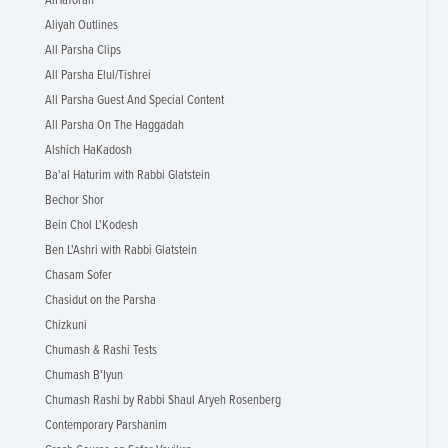
AlHaTorah
Aliyah Outlines
All Parsha Clips
All Parsha Elul/Tishrei
All Parsha Guest And Special Content
All Parsha On The Haggadah
Alshich HaKadosh
Ba'al Haturim with Rabbi Glatstein
Bechor Shor
Bein Chol L'Kodesh
Ben L'Ashri with Rabbi Glatstein
Chasam Sofer
Chasidut on the Parsha
Chizkuni
Chumash & Rashi Tests
Chumash B'Iyun
Chumash Rashi by Rabbi Shaul Aryeh Rosenberg
Contemporary Parshanim