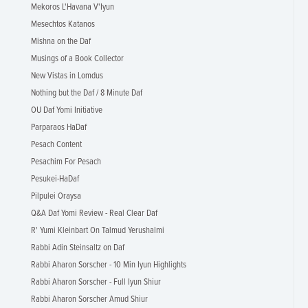
Mekoros L'Havana V'Iyun
Mesechtos Katanos
Mishna on the Daf
Musings of a Book Collector
New Vistas in Lomdus
Nothing but the Daf / 8 Minute Daf
OU Daf Yomi Initiative
Parparaos HaDaf
Pesach Content
Pesachim For Pesach
Pesukei-HaDaf
Pilpulei Oraysa
Q&A Daf Yomi Review - Real Clear Daf
R' Yumi Kleinbart On Talmud Yerushalmi
Rabbi Adin Steinsaltz on Daf
Rabbi Aharon Sorscher - 10 Min Iyun Highlights
Rabbi Aharon Sorscher - Full Iyun Shiur
Rabbi Aharon Sorscher Amud Shiur