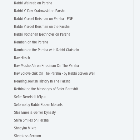
Rabbi Weinreb on Parsha
Rabbi Y. Dov Krakowski on Parsha
Rabbi Yisroel Reisman on Parsha - PDF
Rabbi Yisroel Reisman on the Parsha
Rabbi Yochanan Bechhofer on Parsha
Ramban on the Parsha
Ramban on the Parsha with Rabbi Glatstein
Rav Hirsch
Rav Moshe Ahron Friedman On The Parsha
Rav Soloveichik On The Parsha - by Rabbi Steven Weil
Reading Jewish History In The Parsha
Rethinking the Messages of Sefer Bereshit
Sefer Bereishit b'Iyun
Seforno by Rabbi Elazar Meisels
Sfas Emes & Gerrer Dynasty
Shira Smiles on Parsha
Shnayim Mikra
Sleepless Sermon