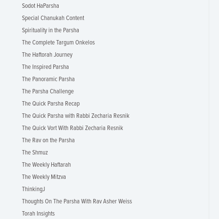
Sodot HaParsha
Special Chanukah Content
Spirituality in the Parsha
The Complete Targum Onkelos
The Haftorah Journey
The Inspired Parsha
The Panoramic Parsha
The Parsha Challenge
The Quick Parsha Recap
The Quick Parsha with Rabbi Zecharia Resnik
The Quick Vort With Rabbi Zecharia Resnik
The Rav on the Parsha
The Shmuz
The Weekly Haftarah
The Weekly Mitzva
ThinkingJ
Thoughts On The Parsha With Rav Asher Weiss
Torah Insights