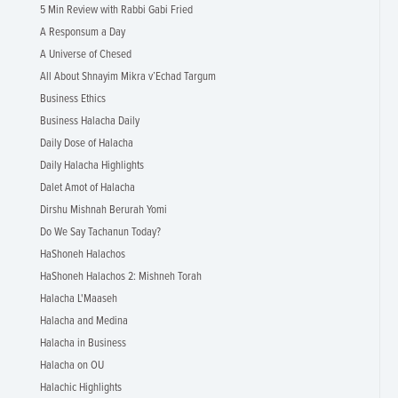
5 Min Review with Rabbi Gabi Fried
A Responsum a Day
A Universe of Chesed
All About Shnayim Mikra v’Echad Targum
Business Ethics
Business Halacha Daily
Daily Dose of Halacha
Daily Halacha Highlights
Dalet Amot of Halacha
Dirshu Mishnah Berurah Yomi
Do We Say Tachanun Today?
HaShoneh Halachos
HaShoneh Halachos 2: Mishneh Torah
Halacha L'Maaseh
Halacha and Medina
Halacha in Business
Halacha on OU
Halachic Highlights