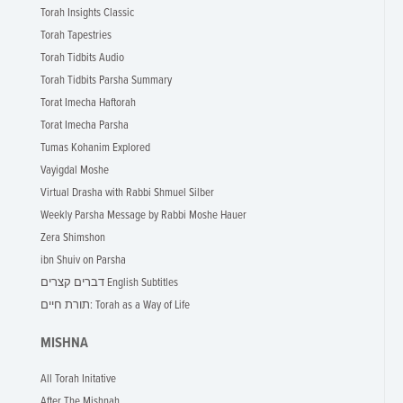
Torah Insights Classic
Torah Tapestries
Torah Tidbits Audio
Torah Tidbits Parsha Summary
Torat Imecha Haftorah
Torat Imecha Parsha
Tumas Kohanim Explored
Vayigdal Moshe
Virtual Drasha with Rabbi Shmuel Silber
Weekly Parsha Message by Rabbi Moshe Hauer
Zera Shimshon
ibn Shuiv on Parsha
דברים קצרים English Subtitles
תורת חיים: Torah as a Way of Life
MISHNA
All Torah Initative
After The Mishnah