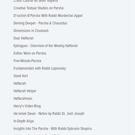
Crash Course on Sefer Vayikra
Creative Textual Studies on Parsha
D'rachim B'Parsha With Rabbi Mordechai Appel
Delving Deeper - Parsha & Chassidus
Dimensions in Chumash
Dvar Haftorah
Epilogues - Overview of the Weekly Haftorah
Esther Wein on Parsha
Five-Minute-Parsha
Fundamentals with Rabbi Lopiansky
Good Vort
Haftarah
Haftarah Helper
Haftarahman
Harry's Video Blog
Ha’amek Davar - Netziv by Rabbi Dr. Josh Joseph
In-Depth Aliya
Insights Into The Parsha - With Rabbi Ephraim Shapiro.