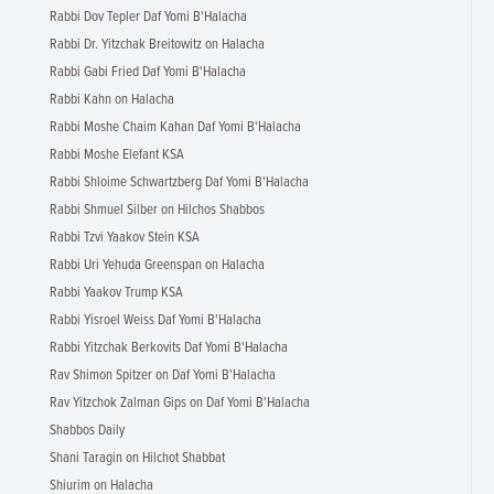
Rabbi Dov Tepler Daf Yomi B'Halacha
Rabbi Dr. Yitzchak Breitowitz on Halacha
Rabbi Gabi Fried Daf Yomi B'Halacha
Rabbi Kahn on Halacha
Rabbi Moshe Chaim Kahan Daf Yomi B'Halacha
Rabbi Moshe Elefant KSA
Rabbi Shloime Schwartzberg Daf Yomi B'Halacha
Rabbi Shmuel Silber on Hilchos Shabbos
Rabbi Tzvi Yaakov Stein KSA
Rabbi Uri Yehuda Greenspan on Halacha
Rabbi Yaakov Trump KSA
Rabbi Yisroel Weiss Daf Yomi B'Halacha
Rabbi Yitzchak Berkovits Daf Yomi B'Halacha
Rav Shimon Spitzer on Daf Yomi B'Halacha
Rav Yitzchok Zalman Gips on Daf Yomi B'Halacha
Shabbos Daily
Shani Taragin on Hilchot Shabbat
Shiurim on Halacha