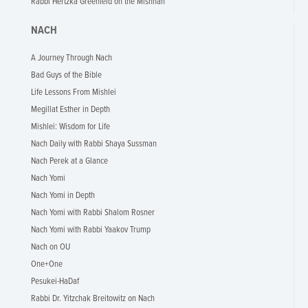
Rabbi Hertzka Greenfeld on the Mishnah
NACH
A Journey Through Nach
Bad Guys of the Bible
Life Lessons From Mishlei
Megillat Esther in Depth
Mishlei: Wisdom for Life
Nach Daily with Rabbi Shaya Sussman
Nach Perek at a Glance
Nach Yomi
Nach Yomi in Depth
Nach Yomi with Rabbi Shalom Rosner
Nach Yomi with Rabbi Yaakov Trump
Nach on OU
One+One
Pesukei-HaDaf
Rabbi Dr. Yitzchak Breitowitz on Nach