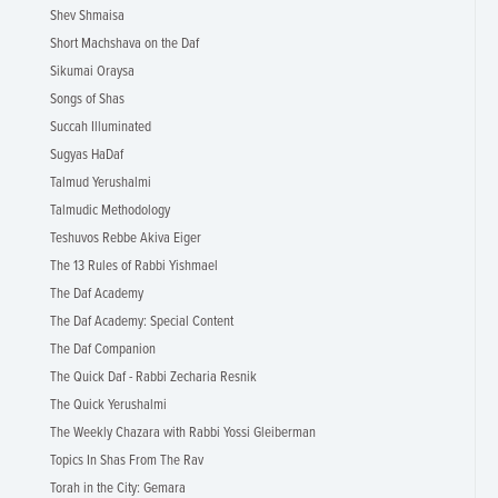
Shev Shmaisa
Short Machshava on the Daf
Sikumai Oraysa
Songs of Shas
Succah Illuminated
Sugyas HaDaf
Talmud Yerushalmi
Talmudic Methodology
Teshuvos Rebbe Akiva Eiger
The 13 Rules of Rabbi Yishmael
The Daf Academy
The Daf Academy: Special Content
The Daf Companion
The Quick Daf - Rabbi Zecharia Resnik
The Quick Yerushalmi
The Weekly Chazara with Rabbi Yossi Gleiberman
Topics In Shas From The Rav
Torah in the City: Gemara