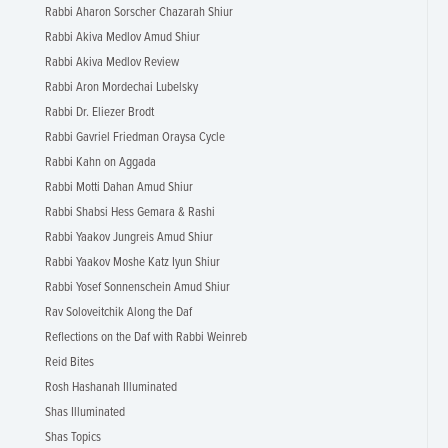
Rabbi Aharon Sorscher Chazarah Shiur
Rabbi Akiva Medlov Amud Shiur
Rabbi Akiva Medlov Review
Rabbi Aron Mordechai Lubelsky
Rabbi Dr. Eliezer Brodt
Rabbi Gavriel Friedman Oraysa Cycle
Rabbi Kahn on Aggada
Rabbi Motti Dahan Amud Shiur
Rabbi Shabsi Hess Gemara & Rashi
Rabbi Yaakov Jungreis Amud Shiur
Rabbi Yaakov Moshe Katz Iyun Shiur
Rabbi Yosef Sonnenschein Amud Shiur
Rav Soloveitchik Along the Daf
Reflections on the Daf with Rabbi Weinreb
Reid Bites
Rosh Hashanah Illuminated
Shas Illuminated
Shas Topics