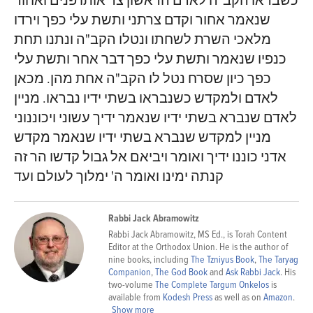
כשבראו הקב"ה לאדם הראשון צר אותו פנים ואחור
שנאמר אחור וקדם צרתני ותשת עלי כפך וירדו
מלאכי השרת לשחתו ונטלו הקב"ה ונתנו תחת
כנפיו שנאמר ותשת עלי כפך דבר אחר ותשת עלי
כפך כיון שסרח נטל לו הקב"ה אחת מהן. מכאן
לאדם ולמקדש כשנבראו בשתי ידיו נבראו. מניין
לאדם שנברא בשתי ידיו שנאמר ידיך עשוני ויכוננוני
מניין למקדש שנברא בשתי ידיו שנאמר מקדש
אדני כוננו ידיך ואומר ויביאם אל גבול קדשו הר זה
קנתה ימינו ואומר ה' ימלוך לעולם ועד
Rabbi Jack Abramowitz
Rabbi Jack Abramowitz, MS Ed., is Torah Content
Editor at the Orthodox Union. He is the author of
nine books, including
The Tzniyus Book
,
The Taryag
Companion
,
The God Book
and
Ask Rabbi Jack
. His
two-volume
The Complete Targum Onkelos
is
available from
Kodesh Press
as well as on
Amazon
.
Show more